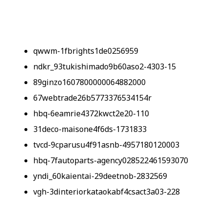
qwwm-1fbrights1de0256959
ndkr_93tukishimado9b60aso2-4303-15
89ginzo1607800000064882000
67webtrade26b5773376534154r
hbq-6eamrie4372kwct2e20-110
31deco-maisone4f6ds-1731833
tvcd-9cparusu4f91asnb-4957180120003
hbq-7fautoparts-agency028522461593070
yndi_60kaientai-29deetnob-2832569
vgh-3dinteriorkataokabf4csact3a03-228