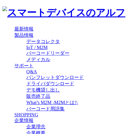
最新情報
製品情報
データコレクタ
IoT / M2M
バーコードリーダー
メディカル
サポート
Q&A
パンフレットダウンロード
ドライバダウンロード
デモ機貸し出し
販売終了品
What’s M2M -M2Mとは?-
バーコード用語集
SHOPPING
企業情報
企業理念
企業概要