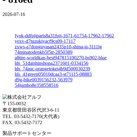
2026-07-16
fyok-ddfujiparts8a31fuji-1671-61754-17962-17962
yexv-d7tuzukiyacf9cs09-17117
zxws-a7douguyasan2435p10-shina-si-3111lg
74minatodenkb5f5tr-2850389
a8tire-worldkan-best947815100270-bs902-blue
lds_51daishinshopa2371601-0334156
lds_74auc-orangetokei4b9d500030239
lds_41green05010dcaa3-st71115-08883
d9g-bike0039156232-563979
54jumbo8e358558516
〒155-0032
東京都世田谷区代沢3-6-11
TEL. 03-5432-7170(大代表)
FAX. 03-5432-7172
製品サポートセンター