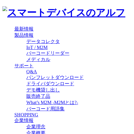
最新情報
製品情報
データコレクタ
IoT / M2M
バーコードリーダー
メディカル
サポート
Q&A
パンフレットダウンロード
ドライバダウンロード
デモ機貸し出し
販売終了品
What’s M2M -M2Mとは?-
バーコード用語集
SHOPPING
企業情報
企業理念
企業概要