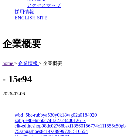
アクセスマップ
採用情報
ENGLISH SITE
企業概要
home
>
企業情報
> 企業概要
- 15e94
2026-07-06
wbd_5be-rubbya530y0k18wg02a0184020
zqhp-e8belmobc74lf3272340012617
elk-edtireshop08dc02766bsxi18560156774c111555c50pb
75sangashoes8c14za8999728-516554