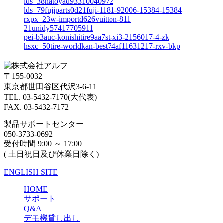
lds_38hatoyad93310040972
lds_79fujiparts0d21fuji-1181-92006-15384-15384
rxpx_23w-importd626vuitton-811
21unidy57417705911
pei-b3auc-konishitire9aa7st-xi3-2156017-4-zk
hsxc_50tire-worldkan-best74af11631217-rxv-bkp
〒155-0032
東京都世田谷区代沢3-6-11
TEL. 03-5432-7170(大代表)
FAX. 03-5432-7172
製品サポートセンター
050-3733-0692
受付時間 9:00 ～ 17:00
( 土日祝日及び休業日除く)
ENGLISH SITE
HOME
サポート
Q&A
デモ機貸し出し