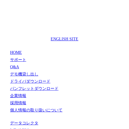
製品サポートセンター
050-3733-0692
受付時間 9:00 ～ 17:00
( 土日祝日及び休業日除く)
ENGLISH SITE
HOME
サポート
Q&A
デモ機貸し出し
ドライバダウンロード
パンフレットダウンロード
企業情報
採用情報
個人情報の取り扱いについて
データコレクタ