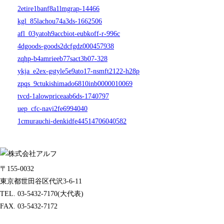
2etire1banf8a1lmgrap-14466
kgl_85lachou74a3ds-1662506
afl_03yatoh9accbiot-eubkoff-r-996c
4dgoods-goods2dcfgdz000457938
zqhp-b4amrieeb77sact3b07-328
ykja_e2ex-gstyle5e9ato17-nsmft2122-h28p
zpqs_9ctukishimado6810inb0000010069
tvcd-1alowpriceaab6ds-1740797
uep_cfc-navi2fe6994040
1cmurauchi-denkidfe44514706040582
〒155-0032
東京都世田谷区代沢3-6-11
TEL. 03-5432-7170(大代表)
FAX. 03-5432-7172