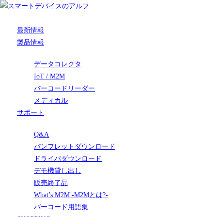
最新情報
製品情報
データコレクタ
IoT / M2M
バーコードリーダー
メディカル
サポート
Q&A
パンフレットダウンロード
ドライバダウンロード
デモ機貸し出し
販売終了品
What’s M2M -M2Mとは?-
バーコード用語集