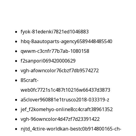
fyok-81edenki7821ed1046883
hbq-8aautoparts-agency6589448485540
qwwm-c3cnfr77b7ab-1080158
f2sanpori069420000629
vgh-afowncolor76cbzf7db9574272
85craft-
web0fc7721s1c487t10216w66437d3873
a5clover960881e1trusco2018-033319-z
jef_f2komehyo-online8cc4craft38961352
vgh-96owncolor4d47zf7d23391422
njtd_4ctire-worldkan-bestc0b914800165-ch-