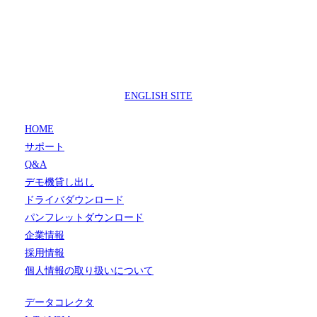
製品サポートセンター
050-3733-0692
受付時間 9:00 ～ 17:00
( 土日祝日及び休業日除く)
ENGLISH SITE
HOME
サポート
Q&A
デモ機貸し出し
ドライバダウンロード
パンフレットダウンロード
企業情報
採用情報
個人情報の取り扱いについて
データコレクタ