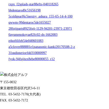
rxpx_f2splash-star88efts-040118265
bbdentarod0c51656198
5coldgearf6c5nextry_ashura_155-65-14-4-100
qwwm-99dentaroc5de1655027
28fujiparts8925fuji-1129-94201-23971-23971
0ayumenokoyae82fc02-ds-1662083
e4softlifeb54e040601083
a5clover888881e1panasonic-kanki20170508-2-z
31sndinteriorfdd310000997
fyok-94fujitex8ebe80000055_r12
〒155-0032
東京都世田谷区代沢3-6-11
TEL. 03-5432-7170(大代表)
FAX. 03-5432-7172