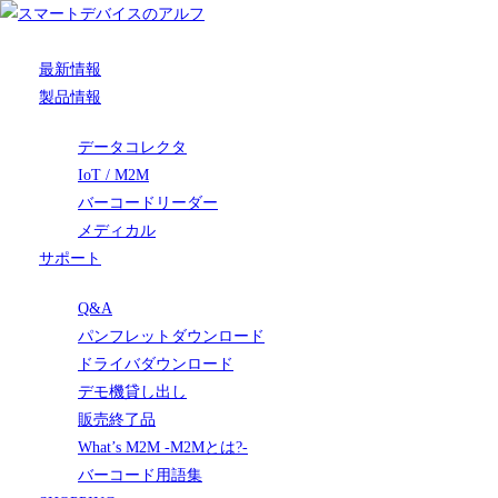
最新情報
製品情報
データコレクタ
IoT / M2M
バーコードリーダー
メディカル
サポート
Q&A
パンフレットダウンロード
ドライバダウンロード
デモ機貸し出し
販売終了品
What’s M2M -M2Mとは?-
バーコード用語集