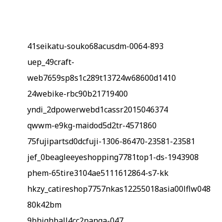
41seikatu-souko68acusdm-0064-893
uep_49craft-
web7659sp8s1c289t13724w68600d1410
24webike-rbc90b21719400
yndi_2dpowerwebd1cassr2015046374
qwwm-e9kg-maidod5d2tr-4571860
75fujipartsd0dcfuji-1306-86470-23581-23581
jef_0beagleeyeshopping7781top1-ds-1943908
phem-65tire3104ae5111612864-s7-kk
hkzy_catireshop7757nkas12255018asia00lflw048
80k42bm
9bhighball4cc2nanga-047