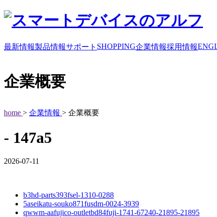
SHOPPING
ENGL
最新情報
製品情報
サポート
企業情報
採用情報
企業概要
home
>
企業情報
> 企業概要
- 147a5
2026-07-11
b3hd-parts393fsel-1310-0288
5aseikatu-souko871fusdm-0024-3939
qwwm-aafujico-outletbd84fuji-1741-67240-21895-21895