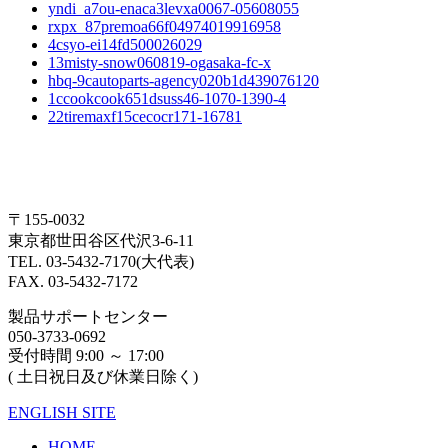
yndi_a7ou-enaca3levxa0067-05608055
rxpx_87premoa66f04974019916958
4csyo-ei14fd500026029
13misty-snow060819-ogasaka-fc-x
hbq-9cautoparts-agency020b1d439076120
1ccookcook651dsuss46-1070-1390-4
22tiremaxf15cecocr171-16781
〒155-0032
東京都世田谷区代沢3-6-11
TEL. 03-5432-7170(大代表)
FAX. 03-5432-7172
製品サポートセンター
050-3733-0692
受付時間 9:00 ～ 17:00
( 土日祝日及び休業日除く)
ENGLISH SITE
HOME