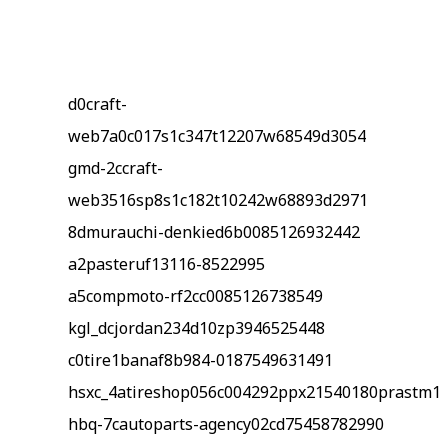
d0craft-
web7a0c017s1c347t12207w68549d3054
gmd-2ccraft-
web3516sp8s1c182t10242w68893d2971
8dmurauchi-denkied6b0085126932442
a2pasteruf13116-8522995
a5compmoto-rf2cc0085126738549
kgl_dcjordan234d10zp3946525448
c0tire1banaf8b984-0187549631491
hsxc_4atireshop056c004292ppx21540180prastm1
hbq-7cautoparts-agency02cd75458782990