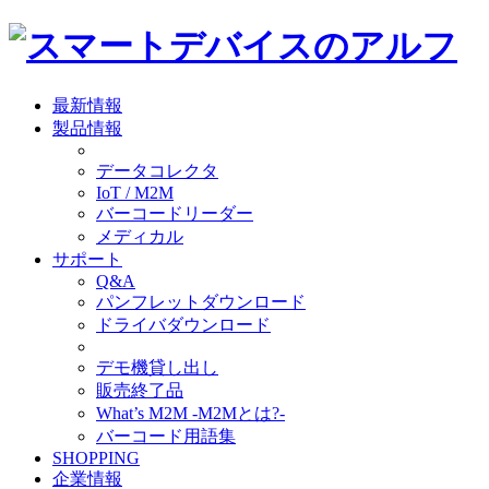
最新情報
製品情報
データコレクタ
IoT / M2M
バーコードリーダー
メディカル
サポート
Q&A
パンフレットダウンロード
ドライバダウンロード
デモ機貸し出し
販売終了品
What’s M2M -M2Mとは?-
バーコード用語集
SHOPPING
企業情報