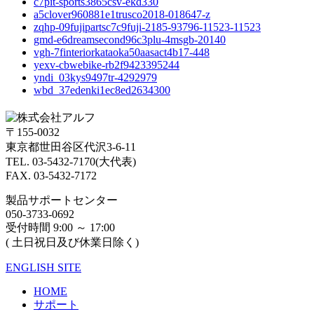
c7pit-sports3865csv-ekd330
a5clover960881e1trusco2018-018647-z
zqhp-09fujipartsc7c9fuji-2185-93796-11523-11523
gmd-e6dreamsecond96c3plu-4msgb-20140
vgh-7finteriorkataoka50aasact4b17-448
yexv-cbwebike-rb2f9423395244
yndi_03kys9497tr-4292979
wbd_37edenki1ec8ed2634300
〒155-0032
東京都世田谷区代沢3-6-11
TEL. 03-5432-7170(大代表)
FAX. 03-5432-7172
製品サポートセンター
050-3733-0692
受付時間 9:00 ～ 17:00
( 土日祝日及び休業日除く)
ENGLISH SITE
HOME
サポート