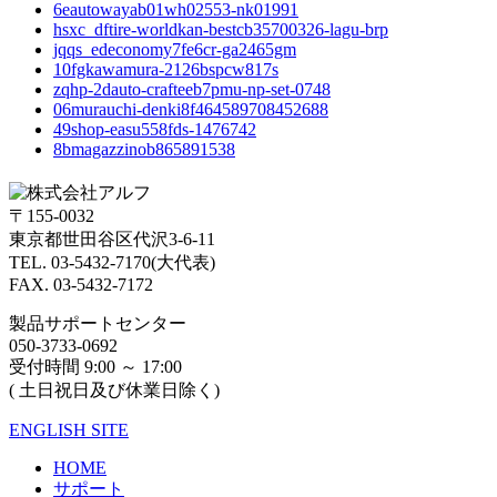
6eautowayab01wh02553-nk01991
hsxc_dftire-worldkan-bestcb35700326-lagu-brp
jqqs_edeconomy7fe6cr-ga2465gm
10fgkawamura-2126bspcw817s
zqhp-2dauto-crafteeb7pmu-np-set-0748
06murauchi-denki8f464589708452688
49shop-easu558fds-1476742
8bmagazzinob865891538
〒155-0032
東京都世田谷区代沢3-6-11
TEL. 03-5432-7170(大代表)
FAX. 03-5432-7172
製品サポートセンター
050-3733-0692
受付時間 9:00 ～ 17:00
( 土日祝日及び休業日除く)
ENGLISH SITE
HOME
サポート