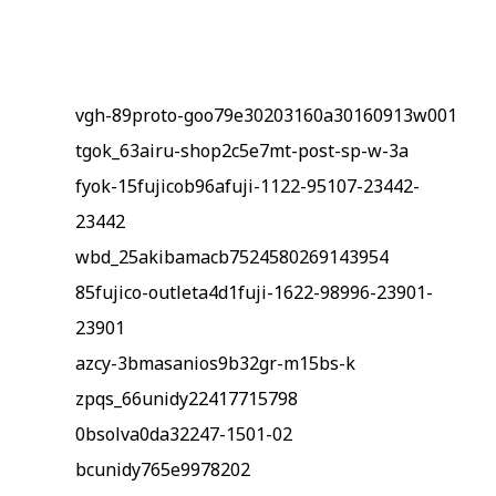
vgh-89proto-goo79e30203160a30160913w001
tgok_63airu-shop2c5e7mt-post-sp-w-3a
fyok-15fujicob96afuji-1122-95107-23442-
23442
wbd_25akibamacb7524580269143954
85fujico-outleta4d1fuji-1622-98996-23901-
23901
azcy-3bmasanios9b32gr-m15bs-k
zpqs_66unidy22417715798
0bsolva0da32247-1501-02
bcunidy765e9978202