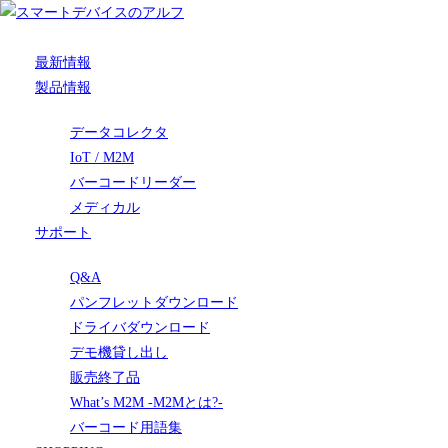
最新情報
製品情報
データコレクタ
IoT / M2M
バーコードリーダー
メディカル
サポート
Q&A
パンフレットダウンロード
ドライバダウンロード
デモ機貸し出し
販売終了品
What’s M2M -M2Mとは?-
バーコード用語集