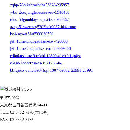
zqhp-78bikebrosb4be53828-235957
wbd_2cecjungle6acdset-eb-5948450
tdsx_54gooddayshopca3eds-963867
azcy-51sweetrag5303hok0037-bkforone
bc4-syo-ei34e8500030750
jef_1dmeicho32a81set-eb-7420000
jef_1dmeicho2a81set-ent-330009400
edhokusei-nw9bcfahl-12809-a1vb-b1-p4ya
c6ssk-1dddctpsl-ds-1921255-b-
bbfujico-outlet5907fuji-1307-69382-23991-23991
〒155-0032
東京都世田谷区代沢3-6-11
TEL. 03-5432-7170(大代表)
FAX. 03-5432-7172