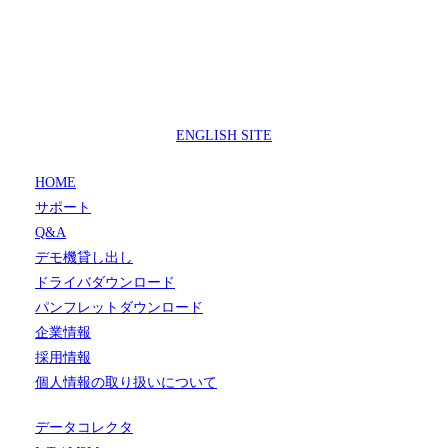
製品サポートセンター
050-3733-0692
受付時間 9:00 ～ 17:00
( 土日祝日及び休業日除く)
ENGLISH SITE
HOME
サポート
Q&A
デモ機貸し出し
ドライバダウンロード
パンフレットダウンロード
企業情報
採用情報
個人情報の取り扱いについて
データコレクタ