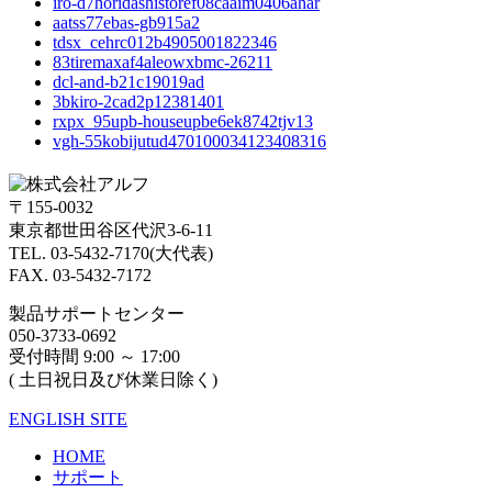
iro-d7horidashistoref08caaim0406ahar
aatss77ebas-gb915a2
tdsx_cehrc012b4905001822346
83tiremaxaf4aleowxbmc-26211
dcl-and-b21c19019ad
3bkiro-2cad2p12381401
rxpx_95upb-houseupbe6ek8742tjv13
vgh-55kobijutud470100034123408316
〒155-0032
東京都世田谷区代沢3-6-11
TEL. 03-5432-7170(大代表)
FAX. 03-5432-7172
製品サポートセンター
050-3733-0692
受付時間 9:00 ～ 17:00
( 土日祝日及び休業日除く)
ENGLISH SITE
HOME
サポート