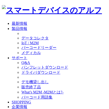
最新情報
製品情報
データコレクタ
IoT / M2M
バーコードリーダー
メディカル
サポート
Q&A
パンフレットダウンロード
ドライバダウンロード
デモ機貸し出し
販売終了品
What’s M2M -M2Mとは?-
バーコード用語集
SHOPPING
企業情報