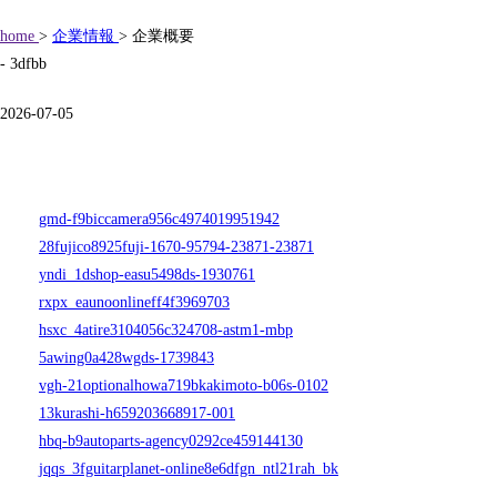
home
>
企業情報
> 企業概要
- 3dfbb
2026-07-05
gmd-f9biccamera956c4974019951942
28fujico8925fuji-1670-95794-23871-23871
yndi_1dshop-easu5498ds-1930761
rxpx_eaunoonlineff4f3969703
hsxc_4atire3104056c324708-astm1-mbp
5awing0a428wgds-1739843
vgh-21optionalhowa719bkakimoto-b06s-0102
13kurashi-h659203668917-001
hbq-b9autoparts-agency0292ce459144130
jqqs_3fguitarplanet-online8e6dfgn_ntl21rah_bk