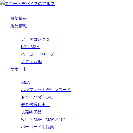
最新情報
製品情報
データコレクタ
IoT / M2M
バーコードリーダー
メディカル
サポート
Q&A
パンフレットダウンロード
ドライバダウンロード
デモ機貸し出し
販売終了品
What’s M2M -M2Mとは?-
バーコード用語集