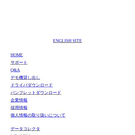
製品サポートセンター
050-3733-0692
受付時間 9:00 ～ 17:00
( 土日祝日及び休業日除く)
ENGLISH SITE
HOME
サポート
Q&A
デモ機貸し出し
ドライバダウンロード
パンフレットダウンロード
企業情報
採用情報
個人情報の取り扱いについて
データコレクタ