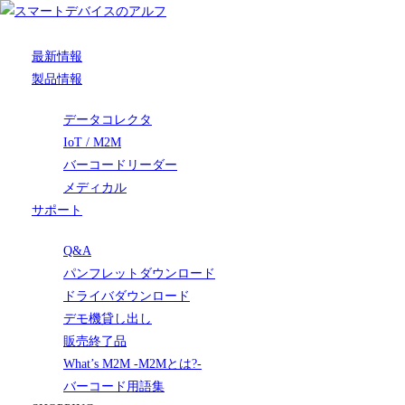
最新情報
製品情報
データコレクタ
IoT / M2M
バーコードリーダー
メディカル
サポート
Q&A
パンフレットダウンロード
ドライバダウンロード
デモ機貸し出し
販売終了品
What’s M2M -M2Mとは?-
バーコード用語集