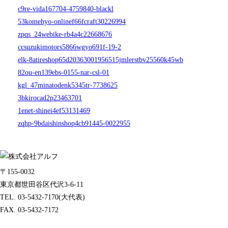
c9re-vida167704-4759840-blackl
53komehyo-onlinef66fcraft30226994
zpqs_24webike-rb4a4c22668676
ccsuzukimotors5866wgyo691f-19-2
elk-8atireshop65d20363001956515jmlerstbv25560k45wb
82ou-en139ebs-0155-nar-csl-01
kgl_47minatodenk5345tr-7738625
3bkirocad2p23463701
1enet-shinei4ef53131469
zqhp-9bdaishinshop4cb91445-0022955
〒155-0032
東京都世田谷区代沢3-6-11
TEL. 03-5432-7170(大代表)
FAX. 03-5432-7172