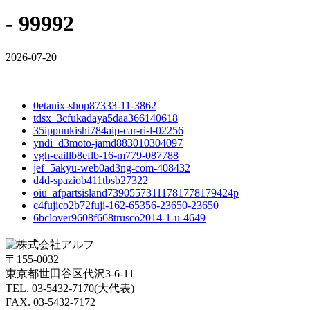
- 99992
2026-07-20
0etanix-shop87333-11-3862
tdsx_3cfukadaya5daa366140618
35ippuukishi784aip-car-ri-l-02256
yndi_d3moto-jamd883010304097
vgh-eaillb8eflb-16-m779-087788
jef_5akyu-web0ad3ng-com-408432
d4d-spaziob411tbsb27322
oiu_afpartsisland73905573111781778179424p
c4fujico2b72fuji-162-65356-23650-23650
6bclover9608f668trusco2014-1-u-4649
〒155-0032
東京都世田谷区代沢3-6-11
TEL. 03-5432-7170(大代表)
FAX. 03-5432-7172