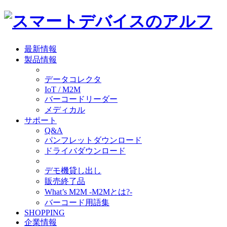
最新情報
製品情報
データコレクタ
IoT / M2M
バーコードリーダー
メディカル
サポート
Q&A
パンフレットダウンロード
ドライバダウンロード
デモ機貸し出し
販売終了品
What’s M2M -M2Mとは?-
バーコード用語集
SHOPPING
企業情報