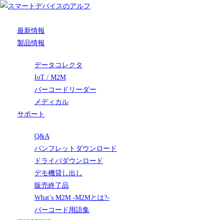
最新情報
製品情報
データコレクタ
IoT / M2M
バーコードリーダー
メディカル
サポート
Q&A
パンフレットダウンロード
ドライバダウンロード
デモ機貸し出し
販売終了品
What’s M2M -M2Mとは?-
バーコード用語集