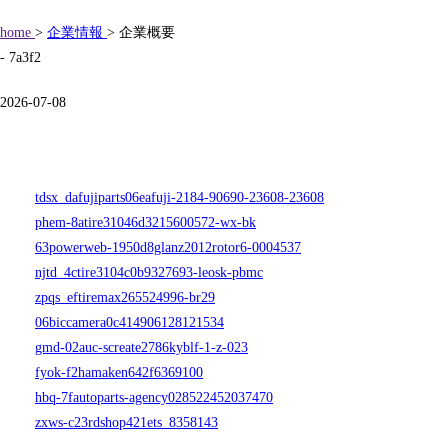
home
>
企業情報
> 企業概要
- 7a3f2
2026-07-08
tdsx_dafujiparts06eafuji-2184-90690-23608-23608
phem-8atire31046d3215600572-wx-bk
63powerweb-1950d8glanz2012rotor6-0004537
njtd_4ctire3104c0b9327693-leosk-pbmc
zpqs_eftiremax265524996-br29
06biccamera0c414906128121534
gmd-02auc-screate2786kyblf-1-z-023
fyok-f2hamaken642f6369100
hbq-7fautoparts-agency028522452037470
zxws-c23rdshop421ets_8358143