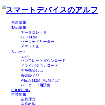
最新情報
製品情報
データコレクタ
IoT / M2M
バーコードリーダー
メディカル
サポート
Q&A
パンフレットダウンロード
ドライバダウンロード
デモ機貸し出し
販売終了品
What’s M2M -M2Mとは?-
バーコード用語集
SHOPPING
企業情報
企業理念
企業概要