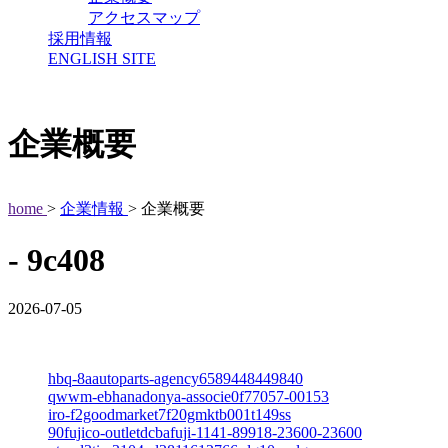
アクセスマップ
採用情報
ENGLISH SITE
企業概要
home
>
企業情報
> 企業概要
- 9c408
2026-07-05
hbq-8aautoparts-agency6589448449840
qwwm-ebhanadonya-associe0f77057-00153
iro-f2goodmarket7f20gmktb001t149ss
90fujico-outletdcbafuji-1141-89918-23600-23600