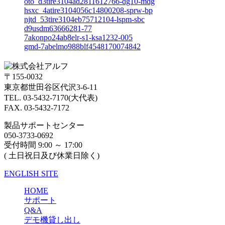
oto_d3tire3104ad2811612766-dg10-mdg
hsxc_4atire3104056c14800208-sprw-bp
njtd_53tire3104eb75712104-lspm-sbc
d9usdm63666281-77
7akonpo24ab8elr-s1-ksa1232-005
gmd-7abelmo988blf4548170074842
〒155-0032
東京都世田谷区代沢3-6-11
TEL. 03-5432-7170(大代表)
FAX. 03-5432-7172
製品サポートセンター
050-3733-0692
受付時間 9:00 ～ 17:00
( 土日祝日及び休業日除く)
ENGLISH SITE
HOME
サポート
Q&A
デモ機貸し出し