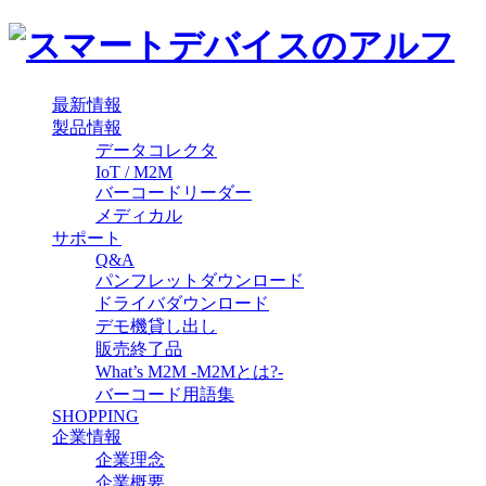
最新情報
製品情報
データコレクタ
IoT / M2M
バーコードリーダー
メディカル
サポート
Q&A
パンフレットダウンロード
ドライバダウンロード
デモ機貸し出し
販売終了品
What’s M2M -M2Mとは?-
バーコード用語集
SHOPPING
企業情報
企業理念
企業概要