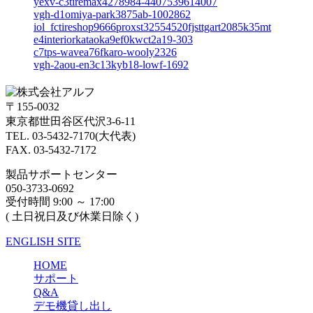
yexv-c3tiremax4278984-4407539614007
vgh-d1omiya-park3875ab-1002862
iol_fctireshop9666proxst32554520fjsttgart2085k35mt
e4interiorkataoka9ef0kwct2a19-303
c7tps-wavea76fkaro-wooly2326
vgh-2aou-en3c13kyb18-lowf-1692
〒155-0032
東京都世田谷区代沢3-6-11
TEL. 03-5432-7170(大代表)
FAX. 03-5432-7172
製品サポートセンター
050-3733-0692
受付時間 9:00 ～ 17:00
( 土日祝日及び休業日除く)
ENGLISH SITE
HOME
サポート
Q&A
デモ機貸し出し