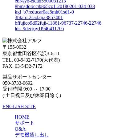
ebr-syo-eidad5500031213
8bmadoriccib865co1-20180201-034-038
kgl_b7reducar0aa5mh01sd1-0
3bkiro-2cad2p23857401
bffujico9d92fuji-11861-96737-22746-22746
lds_9decjoy1f946411705
〒155-0032
東京都世田谷区代沢3-6-11
TEL. 03-5432-7170(大代表)
FAX. 03-5432-7172
製品サポートセンター
050-3733-0692
受付時間 9:00 ～ 17:00
( 土日祝日及び休業日除く)
ENGLISH SITE
HOME
サポート
Q&A
デモ機貸し出し