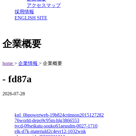
アクセスマップ
採用情報
ENGLISH SITE
企業概要
home
>
企業情報
> 企業概要
- fd87a
2026-07-28
kgl_0bpowerweb-19b824crimson2015127282
76world-depo9c95m-hlg3866553
tvcd-09seikatu-souko61aeusdm-0027-1710
elk-d7k-materiald2c4evr12-1032wnk