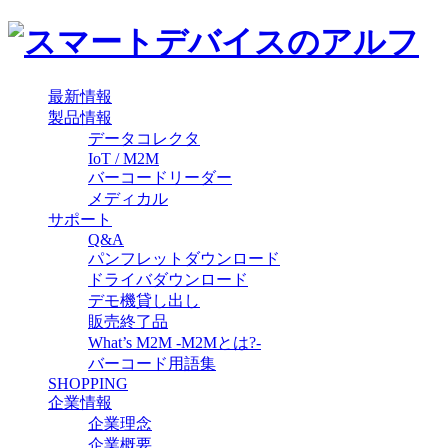
最新情報
製品情報
データコレクタ
IoT / M2M
バーコードリーダー
メディカル
サポート
Q&A
パンフレットダウンロード
ドライバダウンロード
デモ機貸し出し
販売終了品
What’s M2M -M2Mとは?-
バーコード用語集
SHOPPING
企業情報
企業理念
企業概要