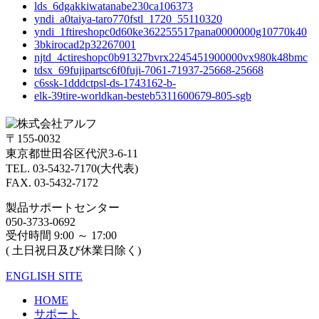
lds_6dgakkiwatanabe230ca106373
yndi_a0taiya-taro770fstl_1720_55110320
yndi_1ftireshopc0d60ke362255517pana0000000g10770k40
3bkirocad2p32267001
njtd_4ctireshopc0b91327bvrx2245451900000vx980k48bmc
tdsx_69fujipartsc6f0fuji-7061-71937-25668-25668
c6ssk-1dddctpsl-ds-1743162-b-
elk-39tire-worldkan-besteb5311600679-805-sgb
〒155-0032
東京都世田谷区代沢3-6-11
TEL. 03-5432-7170(大代表)
FAX. 03-5432-7172
製品サポートセンター
050-3733-0692
受付時間 9:00 ～ 17:00
( 土日祝日及び休業日除く)
ENGLISH SITE
HOME
サポート