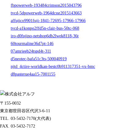
fbpowerweb-193484crimson2015043796
tvcd-5dpowerweb-1964dcssr2015143663
affujico9901fuji-1841-72695-17966-17966
tvcd-a1konpo2ffd5n-clair-bus-50tc-068
iro-d0fujino-netshop6db2lwek8118-36t
60tourmaline36d7pt-146
07amrieeb24tspd4t-311
d5neotec-bafa51c3ts-500040919
njtd_4ctire-worldkan-bestc0b911317351-vx-bmc
d8pasterue4aa15-7001155
〒155-0032
東京都世田谷区代沢3-6-11
TEL. 03-5432-7170(大代表)
FAX. 03-5432-7172