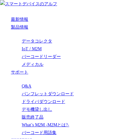
最新情報
製品情報
データコレクタ
IoT / M2M
バーコードリーダー
メディカル
サポート
Q&A
パンフレットダウンロード
ドライバダウンロード
デモ機貸し出し
販売終了品
What’s M2M -M2Mとは?-
バーコード用語集