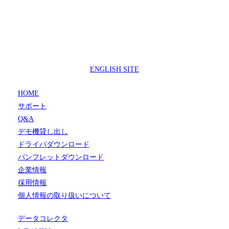
製品サポートセンター
050-3733-0692
受付時間 9:00 ～ 17:00
( 土日祝日及び休業日除く)
ENGLISH SITE
HOME
サポート
Q&A
デモ機貸し出し
ドライバダウンロード
パンフレットダウンロード
企業情報
採用情報
個人情報の取り扱いについて
データコレクタ