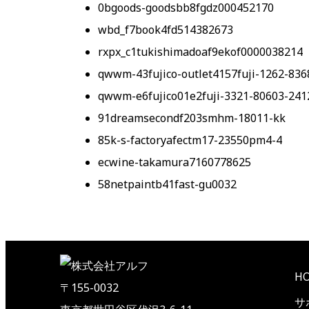
0bgoods-goodsbb8fgdz000452170
wbd_f7book4fd514382673
rxpx_c1tukishimadoaf9ekof0000038214
qwwm-43fujico-outlet4157fuji-1262-83
qwwm-e6fujico01e2fuji-3321-80603-241
91dreamsecondf203smhm-18011-kk
85k-s-factoryafectm17-23550pm4-4
ecwine-takamura7160778625
58netpaintb41fast-gu0032
H
〒155-0032
サ