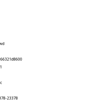
1wd
w66321d8600
1
c
3378-23378