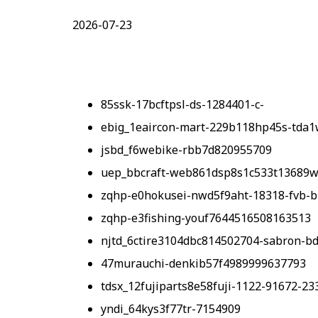
2026-07-23
85ssk-17bcftpsl-ds-1284401-c-
ebig_1eaircon-mart-229b118hp45s-tda
jsbd_f6webike-rbb7d820955709
uep_bbcraft-web861dsp8s1c533t13689
zqhp-e0hokusei-nwd5f9aht-18318-fvb-b
zqhp-e3fishing-youf7644516508163513
njtd_6ctire3104dbc814502704-sabron-bd
47murauchi-denkib57f4989999637793
tdsx_12fujiparts8e58fuji-1122-91672-2
yndi_64kys3f77tr-7154909