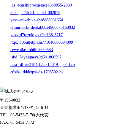
lds_4casahiprocureaceb3b8855-2889
3dkagu-13d81mamr1-002815
yexv-cawebike-rba8d88961664
cfmurauchi-denkib6ba4906076168032
yexv-d7tuzukiyacf9ct138-3717
rxpx_f0outletplaza771040000094809
cewebike-rbb6fa8659683
jsbd_74yasuneya0d541866597
hsxc_dftire3104cb35712019-gp04-brp
c6ssk-1dddctpsl-ds-1708592-b-
〒155-0032
東京都世田谷区代沢3-6-11
TEL. 03-5432-7170(大代表)
FAX. 03-5432-7172