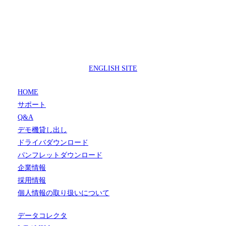
製品サポートセンター
050-3733-0692
受付時間 9:00 ～ 17:00
( 土日祝日及び休業日除く)
ENGLISH SITE
HOME
サポート
Q&A
デモ機貸し出し
ドライバダウンロード
パンフレットダウンロード
企業情報
採用情報
個人情報の取り扱いについて
データコレクタ