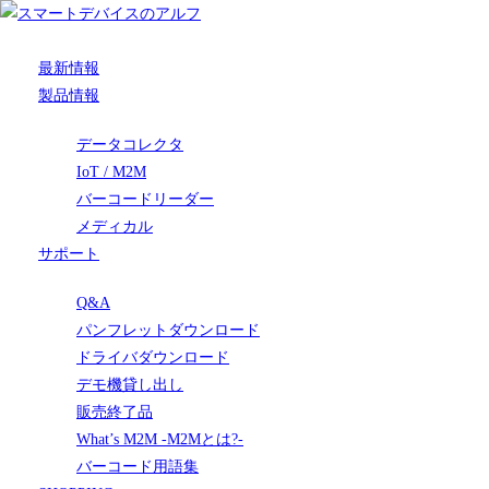
最新情報
製品情報
データコレクタ
IoT / M2M
バーコードリーダー
メディカル
サポート
Q&A
パンフレットダウンロード
ドライバダウンロード
デモ機貸し出し
販売終了品
What’s M2M -M2Mとは?-
バーコード用語集