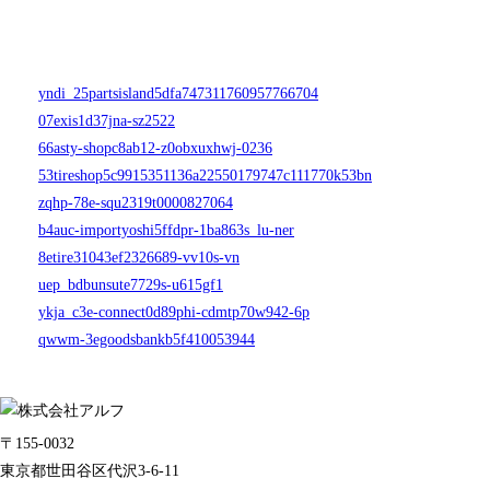
yndi_25partsisland5dfa747311760957766704
07exis1d37jna-sz2522
66asty-shopc8ab12-z0obxuxhwj-0236
53tireshop5c9915351136a22550179747c111770k53bn
zqhp-78e-squ2319t0000827064
b4auc-importyoshi5ffdpr-1ba863s_lu-ner
8etire31043ef2326689-vv10s-vn
uep_bdbunsute7729s-u615gf1
ykja_c3e-connect0d89phi-cdmtp70w942-6p
qwwm-3egoodsbankb5f410053944
〒155-0032
東京都世田谷区代沢3-6-11