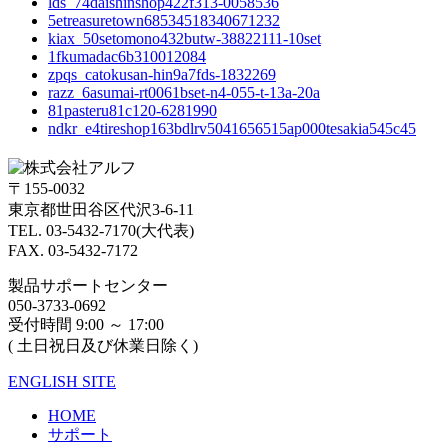
lds_74daishinshop422f313-0058536
5etreasuretown68534518340671232
kiax_50setomono432butw-38822111-10set
1fkumadac6b310012084
zpqs_catokusan-hin9a7fds-1832269
razz_6asumai-rt0061bset-n4-055-t-13a-20a
81pasteru81c120-6281990
ndkr_e4tireshop163bdlrv5041656515ap000tesakia545c45
〒155-0032
東京都世田谷区代沢3-6-11
TEL. 03-5432-7170(大代表)
FAX. 03-5432-7172
製品サポートセンター
050-3733-0692
受付時間 9:00 ～ 17:00
( 土日祝日及び休業日除く)
ENGLISH SITE
HOME
サポート