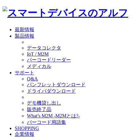
最新情報
製品情報
データコレクタ
IoT / M2M
バーコードリーダー
メディカル
サポート
Q&A
パンフレットダウンロード
ドライバダウンロード
デモ機貸し出し
販売終了品
What’s M2M -M2Mとは?-
バーコード用語集
SHOPPING
企業情報