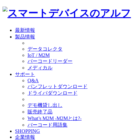
最新情報
製品情報
データコレクタ
IoT / M2M
バーコードリーダー
メディカル
サポート
Q&A
パンフレットダウンロード
ドライバダウンロード
デモ機貸し出し
販売終了品
What’s M2M -M2Mとは?-
バーコード用語集
SHOPPING
企業情報