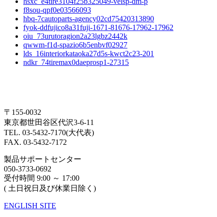
hsxc_e4tire3104f25b325049-velsp-dm-p
f8sou-qpf0e03566093
hbq-7cautoparts-agency02cd75420313890
fyok-ddfujico8a31fuji-1671-81676-17962-17962
oiu_73urutoragion2a23lgbz2442k
qwwm-f1d-spazio6b5enbvf02927
lds_16interiorkataoka27d5s-kwct2c23-201
ndkr_74tiremax0daeprosp1-27315
〒155-0032
東京都世田谷区代沢3-6-11
TEL. 03-5432-7170(大代表)
FAX. 03-5432-7172
製品サポートセンター
050-3733-0692
受付時間 9:00 ～ 17:00
( 土日祝日及び休業日除く)
ENGLISH SITE