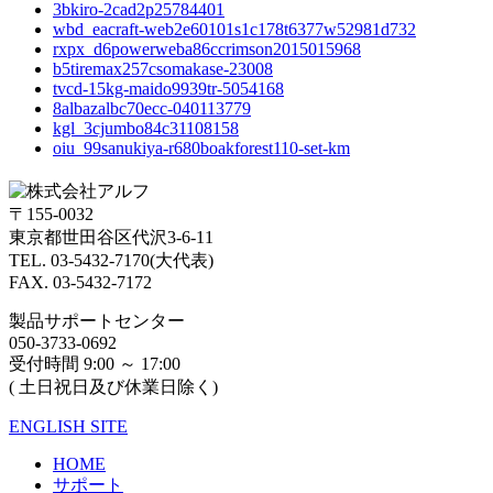
3bkiro-2cad2p25784401
wbd_eacraft-web2e60101s1c178t6377w52981d732
rxpx_d6powerweba86ccrimson2015015968
b5tiremax257csomakase-23008
tvcd-15kg-maido9939tr-5054168
8albazalbc70ecc-040113779
kgl_3cjumbo84c31108158
oiu_99sanukiya-r680boakforest110-set-km
〒155-0032
東京都世田谷区代沢3-6-11
TEL. 03-5432-7170(大代表)
FAX. 03-5432-7172
製品サポートセンター
050-3733-0692
受付時間 9:00 ～ 17:00
( 土日祝日及び休業日除く)
ENGLISH SITE
HOME
サポート