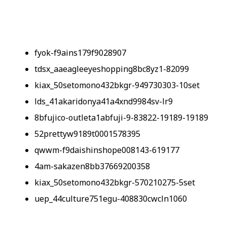
fyok-f9ains179f9028907
tdsx_aaeagleeyeshopping8bc8yz1-82099
kiax_50setomono432bkgr-949730303-10set
lds_41akaridonya41a4xnd9984sv-lr9
8bfujico-outleta1abfuji-9-83822-19189-19189
52prettyw9189t0001578395
qwwm-f9daishinshope008143-619177
4am-sakazen8bb37669200358
kiax_50setomono432bkgr-570210275-5set
uep_44culture751egu-408830cwcln1060