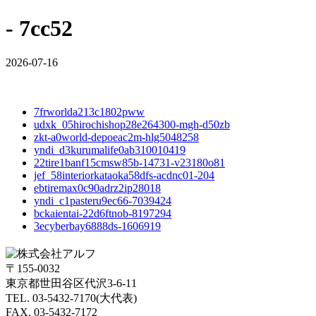
- 7cc52
2026-07-16
7frworlda213c1802pww
udxk_05hirochishop28e264300-mgh-d50zb
zkt-a0world-depoeac2m-hlg5048258
yndi_d3kurumalife0ab310010419
22tire1banf15cmsw85b-14731-v23180o81
jef_58interiorkataoka58dfs-acdnc01-204
ebtiremax0c90adrz2ip28018
yndi_c1pasteru9ec66-7039424
bckaientai-22d6ftnob-8197294
3ecyberbay6888ds-1606919
〒155-0032
東京都世田谷区代沢3-6-11
TEL. 03-5432-7170(大代表)
FAX. 03-5432-7172