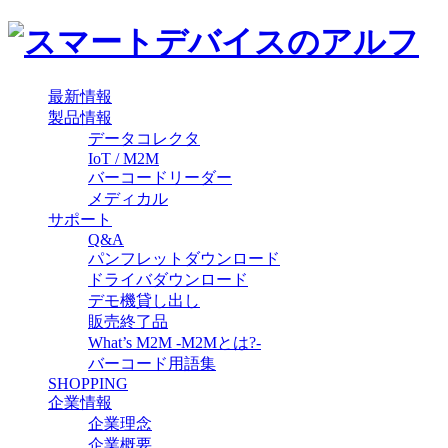
最新情報
製品情報
データコレクタ
IoT / M2M
バーコードリーダー
メディカル
サポート
Q&A
パンフレットダウンロード
ドライバダウンロード
デモ機貸し出し
販売終了品
What’s M2M -M2Mとは?-
バーコード用語集
SHOPPING
企業情報
企業理念
企業概要