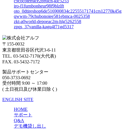
c9cocoterrace2bf6icn-kic5253
iro-f1furnbonheur98f9blzlft
oto_0dtireshop6de516900834c22555171741crs12770k45g
qwwm-79chubonoiee581ebmca-0025358
zkt-a0world-depoeac2m-hlg5262558
zpqs_37vanilla-kagu4f71gd5317
〒155-0032
東京都世田谷区代沢3-6-11
TEL. 03-5432-7170(大代表)
FAX. 03-5432-7172
製品サポートセンター
050-3733-0692
受付時間 9:00 ～ 17:00
( 土日祝日及び休業日除く)
ENGLISH SITE
HOME
サポート
Q&A
デモ機貸し出し