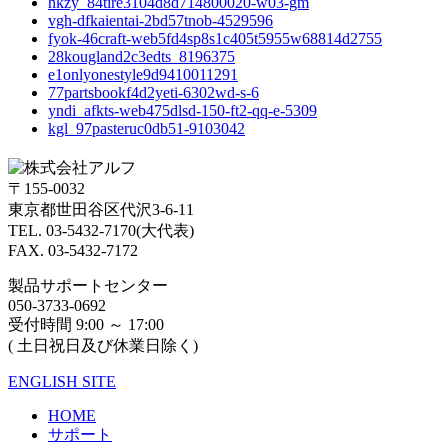
hkzy_84tire3104d8d714800020-w03-gm
vgh-dfkaientai-2bd57tnob-4529596
fyok-46craft-web5fd4sp8s1c405t5955w68814d2755
28kougland2c3edts_8196375
e1onlyonestyle9d9410011291
77partsbookf4d2yeti-6302wd-s-6
yndi_afkts-web475dlsd-150-ft2-qq-e-5309
kgl_97pasteruc0db51-9103042
〒155-0032
東京都世田谷区代沢3-6-11
TEL. 03-5432-7170(大代表)
FAX. 03-5432-7172
製品サポートセンター
050-3733-0692
受付時間 9:00 ～ 17:00
( 土日祝日及び休業日除く)
ENGLISH SITE
HOME
サポート