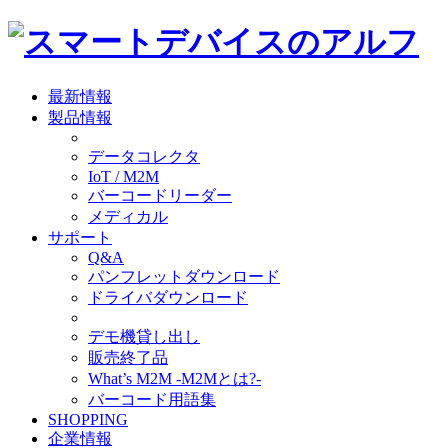
最新情報
製品情報
データコレクタ
IoT / M2M
バーコードリーダー
メディカル
サポート
Q&A
パンフレットダウンロード
ドライバダウンロード
デモ機貸し出し
販売終了品
What’s M2M -M2Mとは?-
バーコード用語集
SHOPPING
企業情報