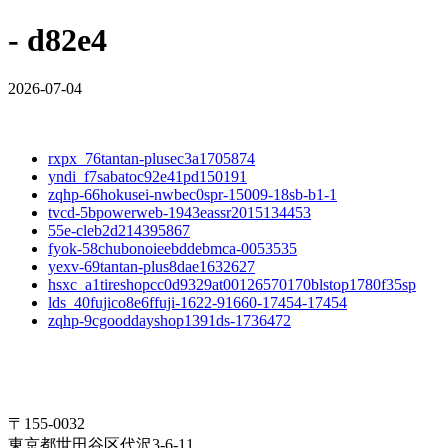
- d82e4
2026-07-04
rxpx_76tantan-plusec3a1705874
yndi_f7sabatoc92e41pd150191
zqhp-66hokusei-nwbec0spr-15009-18sb-b1-1
tvcd-5bpowerweb-1943eassr2015134453
55e-cleb2d214395867
fyok-58chubonoieebddebmca-0053535
yexv-69tantan-plus8dae1632627
hsxc_a1tireshopcc0d9329at00126570170blstop1780f35sp
lds_40fujico8e6ffuji-1622-91660-17454-17454
zqhp-9cgooddayshop1391ds-1736472
〒155-0032
東京都世田谷区代沢3-6-11