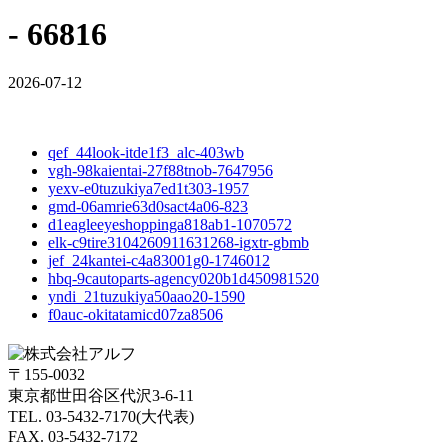
- 66816
2026-07-12
qef_44look-itde1f3_alc-403wb
vgh-98kaientai-27f88tnob-7647956
yexv-e0tuzukiya7ed1t303-1957
gmd-06amrie63d0sact4a06-823
d1eagleeyeshoppinga818ab1-1070572
elk-c9tire3104260911631268-igxtr-gbmb
jef_24kantei-c4a83001g0-1746012
hbq-9cautoparts-agency020b1d450981520
yndi_21tuzukiya50aao20-1590
f0auc-okitatamicd07za8506
〒155-0032
東京都世田谷区代沢3-6-11
TEL. 03-5432-7170(大代表)
FAX. 03-5432-7172