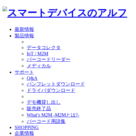
最新情報
製品情報
データコレクタ
IoT / M2M
バーコードリーダー
メディカル
サポート
Q&A
パンフレットダウンロード
ドライバダウンロード
デモ機貸し出し
販売終了品
What’s M2M -M2Mとは?-
バーコード用語集
SHOPPING
企業情報