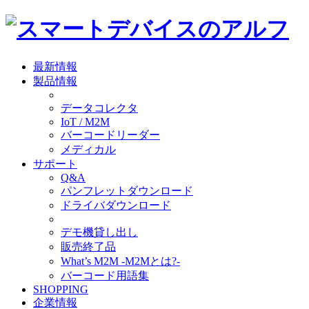
最新情報
製品情報
データコレクタ
IoT / M2M
バーコードリーダー
メディカル
サポート
Q&A
パンフレットダウンロード
ドライバダウンロード
デモ機貸し出し
販売終了品
What’s M2M -M2Mとは?-
バーコード用語集
SHOPPING
企業情報