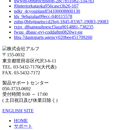
qwwm-0bhirochishop-28c7b51082-5347h3
f0interiorkataoka956casct3h26-107
ndkr_4cyouplandf34100008800130
lds_9ebazalaa99ecc-040115578
zqhp-0bfujipartsccd2fuji-1845-83367-19083-19083
rxpx_d8sangashoescf3aza9014881-738235
fwuu_dbauc-evj-codda8m0820wr-pg
hbq-7dautoparts-agency020bee451709260
〒155-0032
東京都世田谷区代沢3-6-11
TEL. 03-5432-7170(大代表)
FAX. 03-5432-7172
製品サポートセンター
050-3733-0692
受付時間 9:00 ～ 17:00
( 土日祝日及び休業日除く)
ENGLISH SITE
HOME
サポート