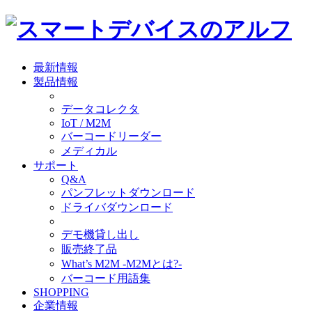
最新情報
製品情報
データコレクタ
IoT / M2M
バーコードリーダー
メディカル
サポート
Q&A
パンフレットダウンロード
ドライバダウンロード
デモ機貸し出し
販売終了品
What’s M2M -M2Mとは?-
バーコード用語集
SHOPPING
企業情報