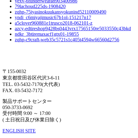
yexv-6funderweara8903400986
79lachoud225ds-1908420
zqhp-75iyasinokuukansyokunind52110009490
yndi_c6miyajimusic67b1ol-151217n17
a5clover960881e1trusco2018-062101-z
azcy-edtireshop9428bs0443vrx17565150re5033550c43bkd
ndkr_3btiremaxacf1gtx01-19855
zqhp-c9craft-web35c5721s1c405t4594w66560d2756
〒155-0032
東京都世田谷区代沢3-6-11
TEL. 03-5432-7170(大代表)
FAX. 03-5432-7172
製品サポートセンター
050-3733-0692
受付時間 9:00 ～ 17:00
( 土日祝日及び休業日除く)
ENGLISH SITE