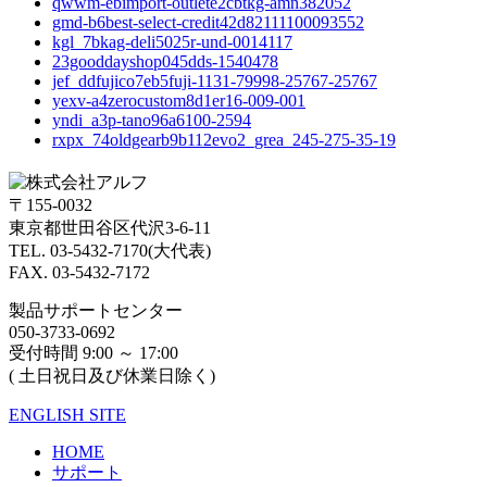
qwwm-ebimport-outlete2cbtkg-amn382052
gmd-b6best-select-credit42d82111100093552
kgl_7bkag-deli5025r-und-0014117
23gooddayshop045dds-1540478
jef_ddfujico7eb5fuji-1131-79998-25767-25767
yexv-a4zerocustom8d1er16-009-001
yndi_a3p-tano96a6100-2594
rxpx_74oldgearb9b112evo2_grea_245-275-35-19
〒155-0032
東京都世田谷区代沢3-6-11
TEL. 03-5432-7170(大代表)
FAX. 03-5432-7172
製品サポートセンター
050-3733-0692
受付時間 9:00 ～ 17:00
( 土日祝日及び休業日除く)
ENGLISH SITE
HOME
サポート