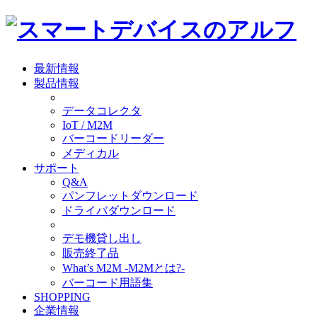
最新情報
製品情報
データコレクタ
IoT / M2M
バーコードリーダー
メディカル
サポート
Q&A
パンフレットダウンロード
ドライバダウンロード
デモ機貸し出し
販売終了品
What’s M2M -M2Mとは?-
バーコード用語集
SHOPPING
企業情報