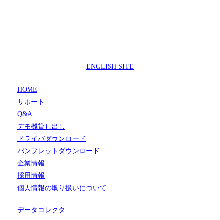
製品サポートセンター
050-3733-0692
受付時間 9:00 ～ 17:00
( 土日祝日及び休業日除く)
ENGLISH SITE
HOME
サポート
Q&A
デモ機貸し出し
ドライバダウンロード
パンフレットダウンロード
企業情報
採用情報
個人情報の取り扱いについて
データコレクタ