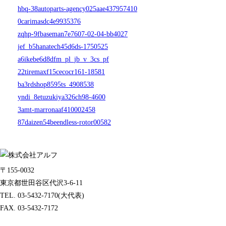
hbq-38autoparts-agency025aae437957410
0carimasdc4e9935376
zqhp-9fbaseman7e7607-02-04-bb4027
jef_b5hanatech45d6ds-1750525
a6ikebe6d8dfm_pl_jb_v_3cs_pf
22tiremaxf15cecocr161-18581
ba3rdshop8595ts_4908538
yndi_8etuzukiya326ch98-4600
3amt-marronaaf410002458
87daizen54beendless-rotor00582
〒155-0032
東京都世田谷区代沢3-6-11
TEL. 03-5432-7170(大代表)
FAX. 03-5432-7172