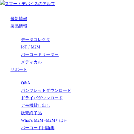
最新情報
製品情報
データコレクタ
IoT / M2M
バーコードリーダー
メディカル
サポート
Q&A
パンフレットダウンロード
ドライバダウンロード
デモ機貸し出し
販売終了品
What’s M2M -M2Mとは?-
バーコード用語集