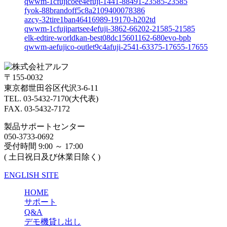
qwwm-1cfujicoee4efuji-1441-88491-23585-23585
fyok-88brandoff5c8a2109400078386
azcy-32tire1ban46416989-19170-h202td
qwwm-1cfujipartsee4efuji-3862-66202-21585-21585
elk-edtire-worldkan-best08dc15601162-680evo-bpb
qwwm-aefujico-outlet9c4afuji-2541-63375-17655-17655
〒155-0032
東京都世田谷区代沢3-6-11
TEL. 03-5432-7170(大代表)
FAX. 03-5432-7172
製品サポートセンター
050-3733-0692
受付時間 9:00 ～ 17:00
( 土日祝日及び休業日除く)
ENGLISH SITE
HOME
サポート
Q&A
デモ機貸し出し