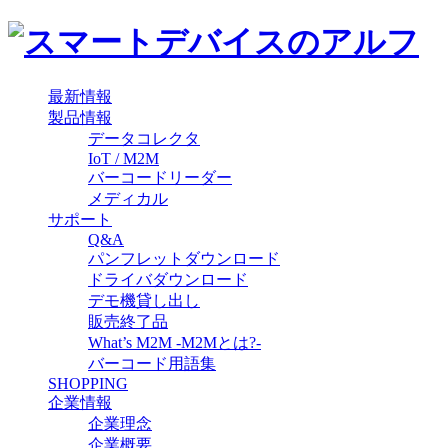
最新情報
製品情報
データコレクタ
IoT / M2M
バーコードリーダー
メディカル
サポート
Q&A
パンフレットダウンロード
ドライバダウンロード
デモ機貸し出し
販売終了品
What’s M2M -M2Mとは?-
バーコード用語集
SHOPPING
企業情報
企業理念
企業概要