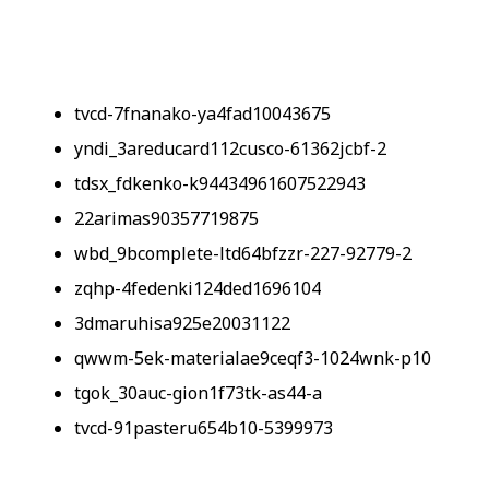
tvcd-7fnanako-ya4fad10043675
yndi_3areducard112cusco-61362jcbf-2
tdsx_fdkenko-k94434961607522943
22arimas90357719875
wbd_9bcomplete-ltd64bfzzr-227-92779-2
zqhp-4fedenki124ded1696104
3dmaruhisa925e20031122
qwwm-5ek-materialae9ceqf3-1024wnk-p10
tgok_30auc-gion1f73tk-as44-a
tvcd-91pasteru654b10-5399973