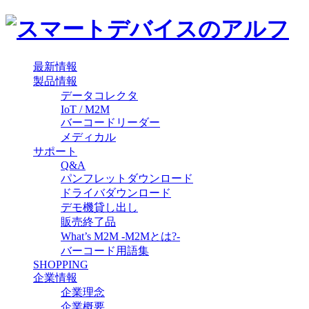
最新情報
製品情報
データコレクタ
IoT / M2M
バーコードリーダー
メディカル
サポート
Q&A
パンフレットダウンロード
ドライバダウンロード
デモ機貸し出し
販売終了品
What’s M2M -M2Mとは?-
バーコード用語集
SHOPPING
企業情報
企業理念
企業概要