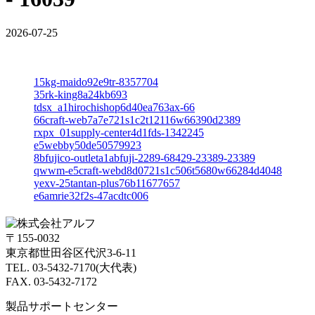
2026-07-25
15kg-maido92e9tr-8357704
35rk-king8a24kb693
tdsx_a1hirochishop6d40ea763ax-66
66craft-web7a7e721s1c2t12116w66390d2389
rxpx_01supply-center4d1fds-1342245
e5webby50de50579923
8bfujico-outleta1abfuji-2289-68429-23389-23389
qwwm-e5craft-webd8d0721s1c506t5680w66284d4048
yexv-25tantan-plus76b11677657
e6amrie32f2s-47acdtc006
〒155-0032
東京都世田谷区代沢3-6-11
TEL. 03-5432-7170(大代表)
FAX. 03-5432-7172
製品サポートセンター