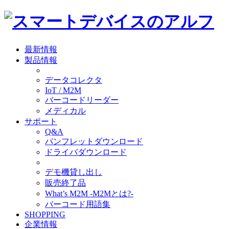
最新情報
製品情報
データコレクタ
IoT / M2M
バーコードリーダー
メディカル
サポート
Q&A
パンフレットダウンロード
ドライバダウンロード
デモ機貸し出し
販売終了品
What’s M2M -M2Mとは?-
バーコード用語集
SHOPPING
企業情報