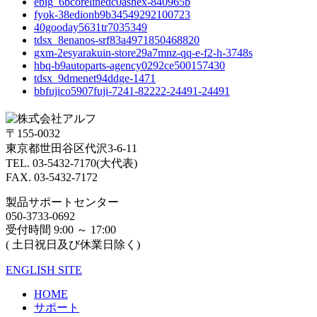
ebig_6bcorelinedc0ashex-840965b
fyok-38edionb9b34549292100723
40gooday5631tr7035349
tdsx_8enanos-srf83a4971850468820
gxm-2esyarakuin-store29a7mnz-qq-e-f2-h-3748s
hbq-b9autoparts-agency0292ce500157430
tdsx_9dmenet94ddge-1471
bbfujico5907fuji-7241-82222-24491-24491
〒155-0032
東京都世田谷区代沢3-6-11
TEL. 03-5432-7170(大代表)
FAX. 03-5432-7172
製品サポートセンター
050-3733-0692
受付時間 9:00 ～ 17:00
( 土日祝日及び休業日除く)
ENGLISH SITE
HOME
サポート